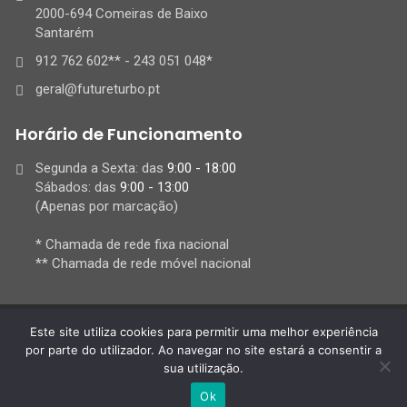
2000-694 Comeiras de Baixo
Santarém
912 762 602** - 243 051 048*
geral@futureturbo.pt
Horário de Funcionamento
Segunda a Sexta: das
9:00 - 18:00
Sábados: das
9:00 - 13:00
(Apenas por marcação)
* Chamada de rede fixa nacional
** Chamada de rede móvel nacional
Este site utiliza cookies para permitir uma melhor experiência
© 2021 Futureturbo, Lda,
por parte do utilizador. Ao navegar no site estará a consentir a
All Rights Reserved
sua utilização.
Ok