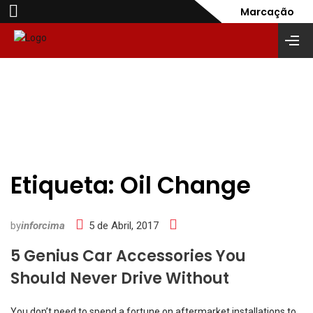
Marcação
Etiqueta:
Oil Change
by
inforcima
5 de Abril, 2017
5 Genius Car Accessories You
Should Never Drive Without
You don’t need to spend a fortune on aftermarket installations to